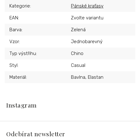
Kategorie
:
Pánské kraťasy
EAN
:
Zvolte variantu
Barva
:
Zelená
Vzor
:
Jednobarevný
Typ výstřihu
:
Chino
Styl
:
Casual
Materiál
:
Bavlna, Elastan
Z
á
Instagram
p
a
t
í
Odebírat newsletter