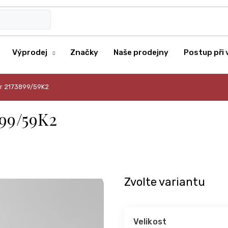
Výprodej
Značky
Naše prodejny
Postup při 
ver 2173899/59K2
899/59K2
Zvolte variantu
Velikost