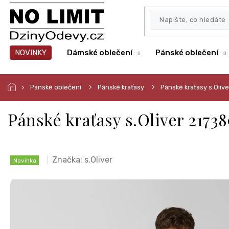
Přejít
na
obsah
NOVINKY
Dámské oblečení
Pánské oblečení
Pánské oblečení
Pánské kraťasy
Pánské kraťasy s.Oli
Pánské kraťasy s.Oliver 2173
Značka:
s.Oliver
Novinka