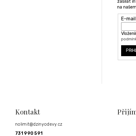
zasílat 
na našem
E-mail
Vložení
podmínk
PŘIH
Kontakt
Přijí
nolimit
@
dzinyodevy.cz
731 990 591