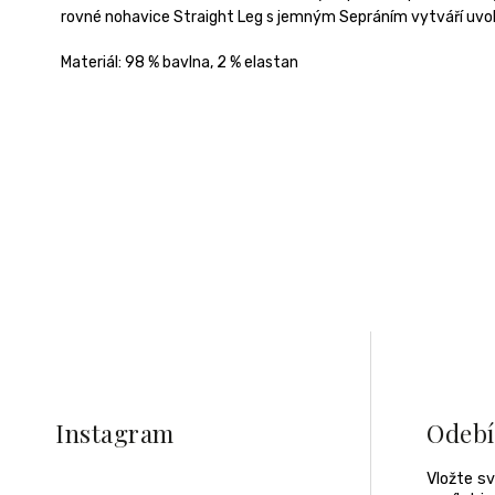
rovné nohavice Straight Leg s jemným Sepráním vytváří uvolně
Materiál: 98 % bavlna, 2 % elastan
Z
á
p
a
Instagram
Odebí
t
í
Vložte s