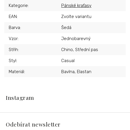
Kategorie
:
Pánské kraťasy
EAN
:
Zvolte variantu
Barva
:
Šedá
Vzor
:
Jednobarevný
Střih
:
Chino, Střední pas
Styl
:
Casual
Materiál
:
Bavlna, Elastan
Z
á
Instagram
p
a
t
í
Odebírat newsletter