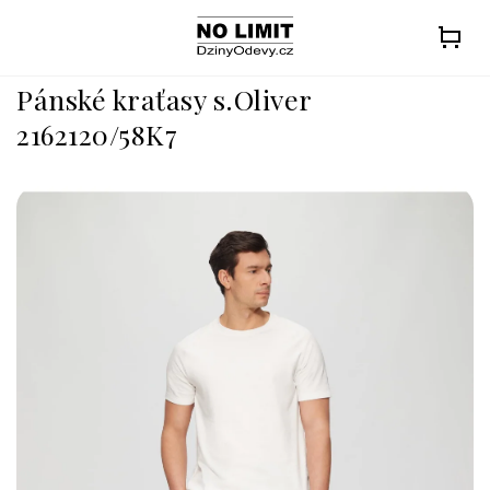
Přejít
na
obsah
Pánské kraťasy s.Oliver
2162120/58K7