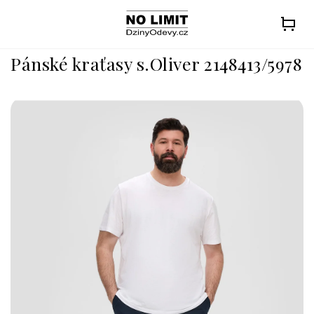
Přejít
na
obsah
Pánské kraťasy s.Oliver 2148413/5978