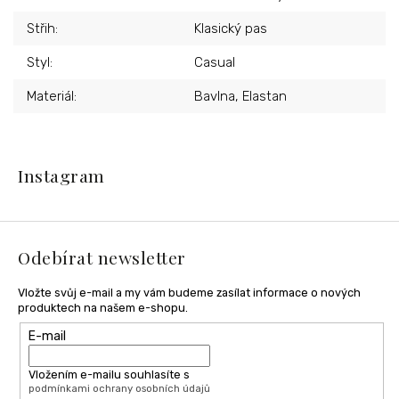
Střih
:
Klasický pas
Styl
:
Casual
Materiál
:
Bavlna, Elastan
Z
á
Instagram
p
a
t
í
Odebírat newsletter
Vložte svůj e-mail a my vám budeme zasílat informace o nových
produktech na našem e-shopu.
E-mail
Vložením e-mailu souhlasíte s
podmínkami ochrany osobních údajů