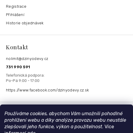
Registrace
Přihlášení
Historie objednávek
Kontakt
nolimit
@
dzinyodevy.cz
731 990 591
https://www.facebook.com/dzinyodevy.cz.sk
Přijímáme online platby
Používáme cookies, abychom Vám umožnili pohodlné
prohlížení webu a díky analýze provozu webu neustále
zlepšovali jeho funkce, výkon a použitelnost
. Více