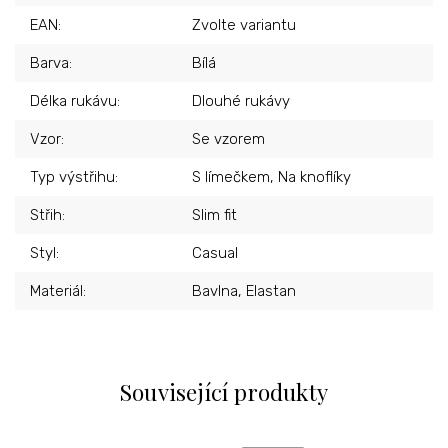
EAN
:
Zvolte variantu
Barva
:
Bílá
Délka rukávu
:
Dlouhé rukávy
Vzor
:
Se vzorem
Typ výstřihu
:
S límečkem, Na knoflíky
Střih
:
Slim fit
Styl
:
Casual
Materiál
:
Bavlna, Elastan
Související produkty