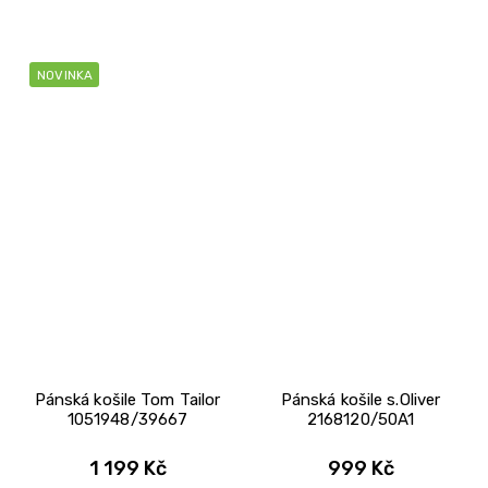
NOVINKA
Pánská košile Tom Tailor
Pánská košile s.Oliver
1051948/39667
2168120/50A1
1 199 Kč
999 Kč