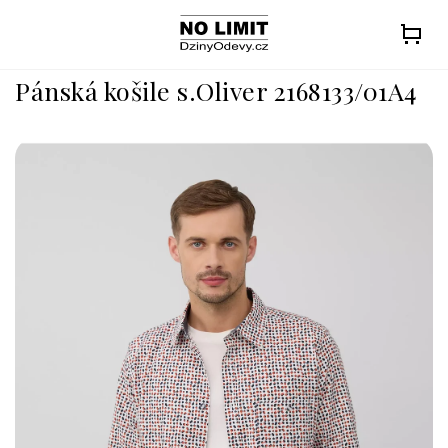
Přejít
na
obsah
Pánská košile s.Oliver 2168133/01A4