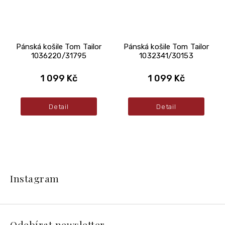
Pánská košile Tom Tailor
Pánská košile Tom Tailor
1036220/31795
1032341/30153
1 099 Kč
1 099 Kč
Detail
Detail
Z
á
Instagram
p
a
t
í
Odebírat newsletter