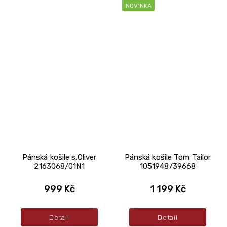
NOVINKA
Pánská košile s.Oliver
Pánská košile Tom Tailor
2163068/01N1
1051948/39668
999 Kč
1 199 Kč
Detail
Detail