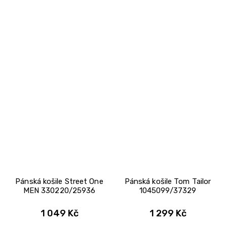
Pánská košile Street One
Pánská košile Tom Tailor
MEN 330220/25936
1045099/37329
1 049 Kč
1 299 Kč