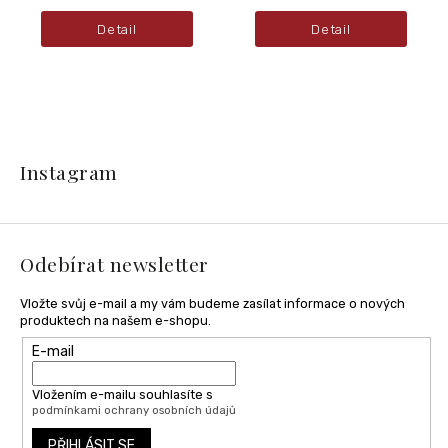
Detail
Detail
Z
á
Instagram
p
a
t
í
Odebírat newsletter
Vložte svůj e-mail a my vám budeme zasílat informace o nových
produktech na našem e-shopu.
E-mail
Vložením e-mailu souhlasíte s
podmínkami ochrany osobních údajů
PŘIHLÁSIT SE