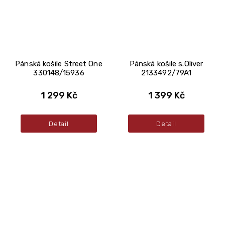
Pánská košile Street One
Pánská košile s.Oliver
330148/15936
2133492/79A1
1 299 Kč
1 399 Kč
Detail
Detail