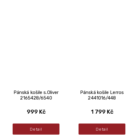
Pánská košile s.Oliver
Pánská košile Lerros
2165428/6540
2441016/448
999 Kč
1 799 Kč
Detail
Detail