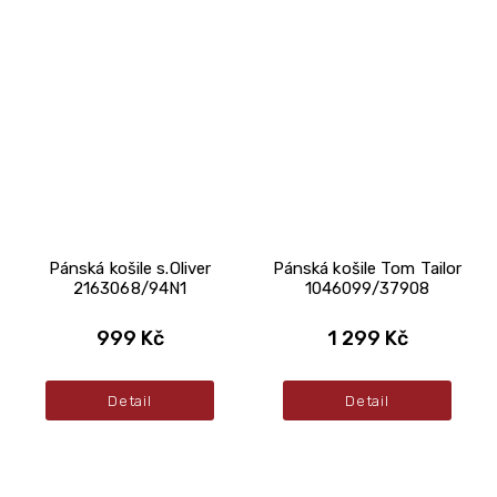
Pánská košile s.Oliver
Pánská košile Tom Tailor
2163068/94N1
1046099/37908
999 Kč
1 299 Kč
Detail
Detail