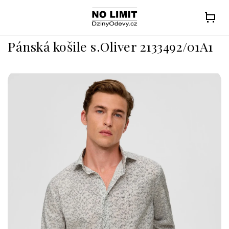
Přejít
na
obsah
Pánská košile s.Oliver 2133492/01A1