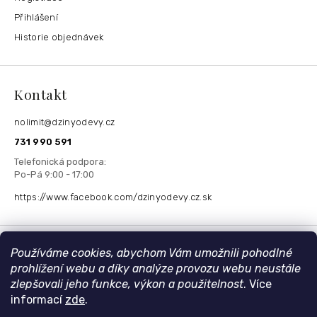
Přihlášení
Historie objednávek
Kontakt
nolimit
@
dzinyodevy.cz
731 990 591
https://www.facebook.com/dzinyodevy.cz.sk
Přijímáme online platby
Používáme cookies, abychom Vám umožnili pohodlné
prohlížení webu a díky analýze provozu webu neustále
zlepšovali jeho funkce, výkon a použitelnost
. Více
informací
zde
.