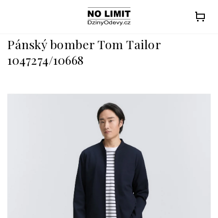
Přejít
na
obsah
Pánský bomber Tom Tailor
1047274/10668