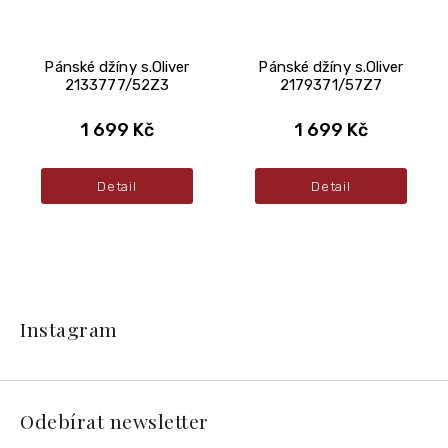
Pánské džíny s.Oliver
Pánské džíny s.Oliver
2133777/52Z3
2179371/57Z7
1 699 Kč
1 699 Kč
Detail
Detail
Z
á
Instagram
p
a
t
í
Odebírat newsletter