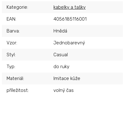
Kategorie
:
kabelky a tašky
EAN
:
4056185116001
Barva
:
Hnědá
Vzor
:
Jednobarevný
Styl
:
Casual
Typ
:
do ruky
Materiál
:
Imitace kůže
příležitost
:
volný čas