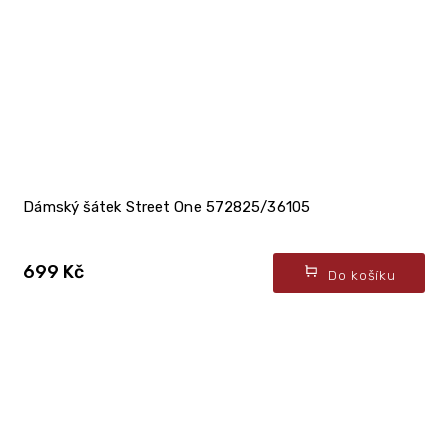
Dámský šátek Street One 572825/36105
699 Kč
Do košíku