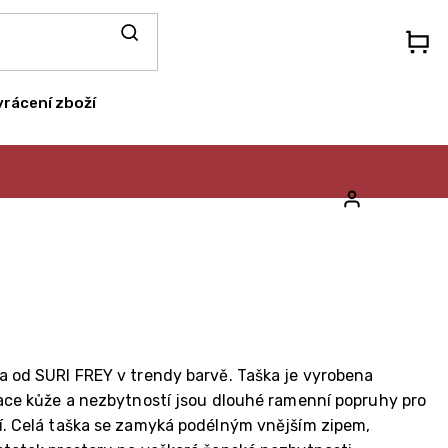
N
KO
vrácení zboží
a od SURI FREY v trendy barvě. Taška je vyrobena
tace kůže a nezbytností jsou dlouhé ramenní popruhy pro
ní. Celá taška se zamyká podélným vnějším zipem,