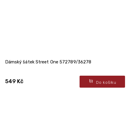
Dámský šátek Street One 572789/36278
549 Kč
Do košíku