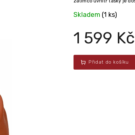
zatímco uvnitř tašky je do
Skladem
(1 ks)
1 599 Kč
Přidat do košíku