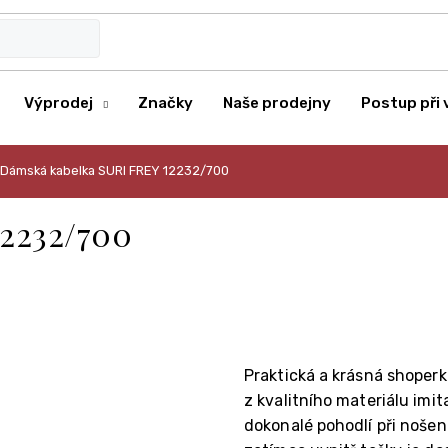
Výprodej
Značky
Naše prodejny
Postup při 
Dámská kabelka SURI FREY 12232/700
2232/700
Praktická a krásná shoperk
z kvalitního materiálu imi
dokonalé pohodlí při noše