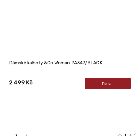
Dámské kalhoty &Co Woman PA347/BLACK
2 499 Kč
Detail
Z
á
p
a