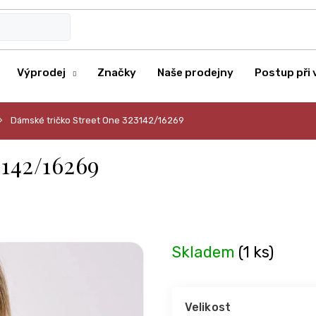
Výprodej
Značky
Naše prodejny
Postup při 
Dámské tričko Street One 323142/16269
3142/16269
Skladem
(1 ks)
Velikost