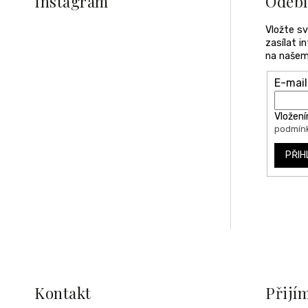
Instagram
Odebí
t
í
Vložte s
zasílat 
na našem
E-mail
Vložení
podmínk
PŘIH
Kontakt
Přijí