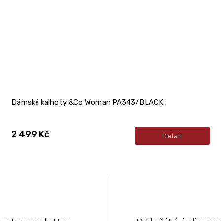
Dámské kalhoty &Co Woman PA343/BLACK
2 499 Kč
Detail