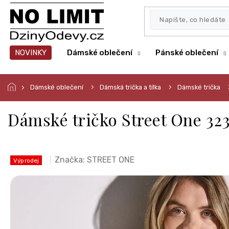
Přejít
na
obsah
NOVINKY
Dámské oblečení
Pánské oblečení
Dámské oblečení
Dámská trička a tílka
Dámské trička
Dámské tričko Street One 32
Značka:
STREET ONE
Výprodej