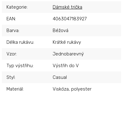
Kategorie
:
Dámské trička
EAN
:
4063047183927
Barva
:
Béžová
Délka rukávu
:
Krátké rukávy
Vzor
:
Jednobarevný
Typ výstřihu
:
Výstřih do V
Styl
:
Casual
Materiál
:
Viskóza, polyester