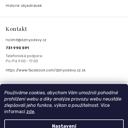
Historie objednávek
Kontakt
nolimit
@
dzinyodevy.cz
731 990 591
https://www.facebook.com/dzinyodevy.cz.sk
Přijímáme online platby
Používáme cookies, abychom Vám umožnili pohodlné
prohlížení webu a díky analýze provozu webu neustále
zlepšovali jeho funkce, výkon a použitelnost
. Více
informací
zde
.
Nastavení