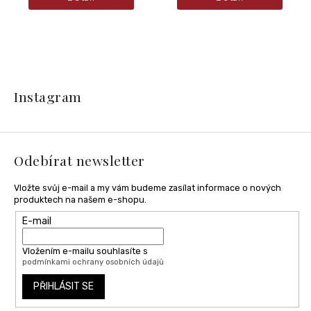
Z
á
Instagram
p
a
t
í
Odebírat newsletter
Vložte svůj e-mail a my vám budeme zasílat informace o nových
produktech na našem e-shopu.
E-mail
Vložením e-mailu souhlasíte s
podmínkami ochrany osobních údajů
PŘIHLÁSIT SE