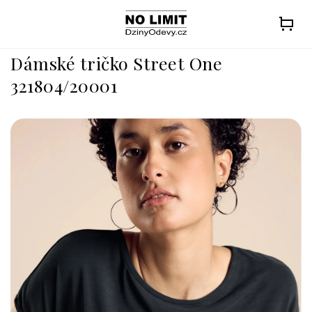
Přejít
na
obsah
Dámské tričko Street One
321804/20001