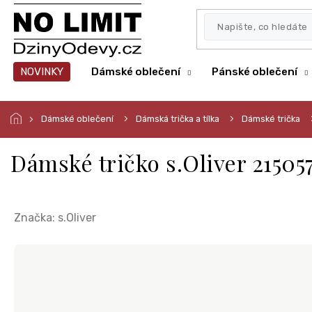
Přejít
na
obsah
NOVINKY
Dámské oblečení
Pánské oblečení
Dámské oblečení
Dámská trička a tílka
Dámské trička
Dámské tričko s.Oliver 21505
Značka:
s.Oliver