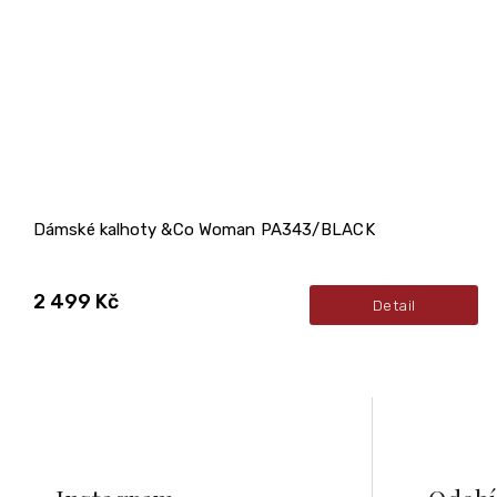
Dámské kalhoty &Co Woman PA343/BLACK
2 499 Kč
Detail
Z
á
p
a