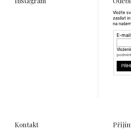
Instagram
Odebí
t
í
Vložte s
zasílat 
na našem
E-mail
Vložení
podmínk
PŘIH
Kontakt
Přijí