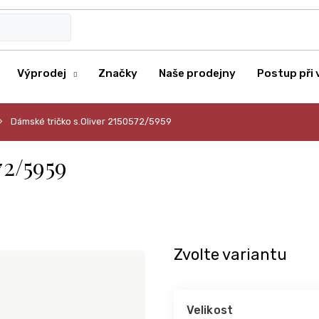
Výprodej
Značky
Naše prodejny
Postup při 
Dámské tričko s.Oliver 2150572/5959
72/5959
Zvolte variantu
Velikost