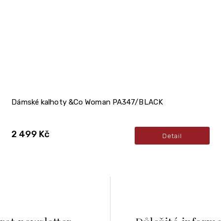
Dámské kalhoty &Co Woman PA347/BLACK
2 499 Kč
Detail