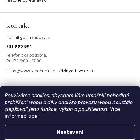
Historie objednávek
Kontakt
nolimit
@
dzinyodevy.cz
731 990 591
https://www.facebook.com/dzinyodevy.cz.sk
Přijímáme online platby
Používáme cookies, abychom Vám umožnili pohodlné
prohlížení webu a díky analýze provozu webu neustále
zlepšovali jeho funkce, výkon a použitelnost
. Více
informací
zde
.
Nastavení