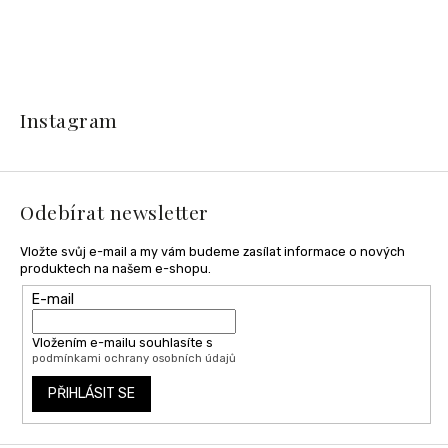
Z
á
Instagram
p
a
t
í
Odebírat newsletter
Vložte svůj e-mail a my vám budeme zasílat informace o nových
produktech na našem e-shopu.
E-mail
Vložením e-mailu souhlasíte s
podmínkami ochrany osobních údajů
PŘIHLÁSIT SE