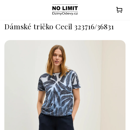
Přejít
na
obsah
Dámské tričko Cecil 323716/36831