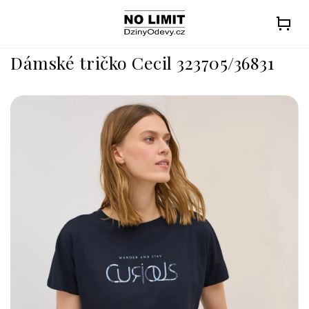
Přejít
na
obsah
Dámské tričko Cecil 323705/36831