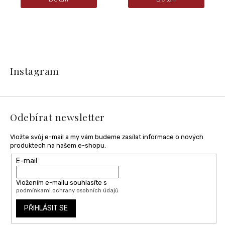
Z
á
Instagram
p
a
t
í
Odebírat newsletter
Vložte svůj e-mail a my vám budeme zasílat informace o nových
produktech na našem e-shopu.
E-mail
Vložením e-mailu souhlasíte s
podmínkami ochrany osobních údajů
PŘIHLÁSIT SE