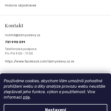
Historie objednávek
Kontakt
nolimit
@
dzinyodevy.cz
731 990 591
https://www.facebook.com/dzinyodevy.cz.sk
Přijímáme online platby
Používáme cookies, abychom Vám umožnili pohodlné
prohlížení webu a díky analýze provozu webu neustále
zlepšovali jeho funkce, výkon a použitelnost
. Více
informací
zde
.
Nastavení