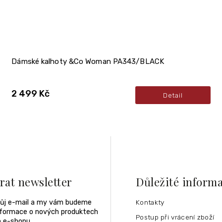
Dámské kalhoty &Co Woman PA343/BLACK
2 499 Kč
Detail
rat newsletter
Důležité inform
vůj e-mail a my vám budeme
Kontakty
informace o nových produktech
Postup při vrácení zboží
 e-shopu.