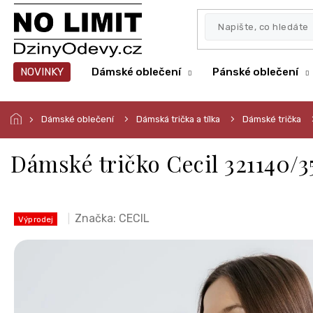
Přejít
na
obsah
NOVINKY
Dámské oblečení
Pánské oblečení
Dámské oblečení
Dámská trička a tílka
Dámské trička
Dámské tričko Cecil 321140/3
Značka:
CECIL
Výprodej