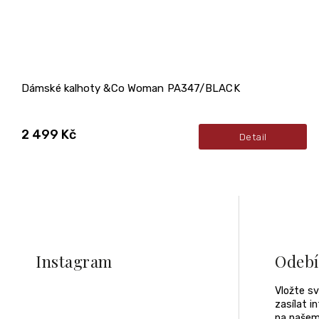
Dámské kalhoty &Co Woman PA347/BLACK
2 499 Kč
Detail
Z
á
p
a
Instagram
Odebí
t
í
Vložte s
zasílat 
na našem