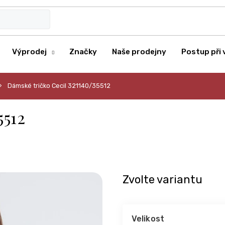
Výprodej
Značky
Naše prodejny
Postup při 
Dámské tričko Cecil 321140/35512
5512
Zvolte variantu
Velikost