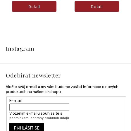
Detail
Detail
Z
á
Instagram
p
a
t
í
Odebírat newsletter
Vložte svůj e-mail a my vám budeme zasílat informace o nových
produktech na našem e-shopu.
E-mail
Vložením e-mailu souhlasíte s
podmínkami ochrany osobních údajů
PŘIHLÁSIT SE