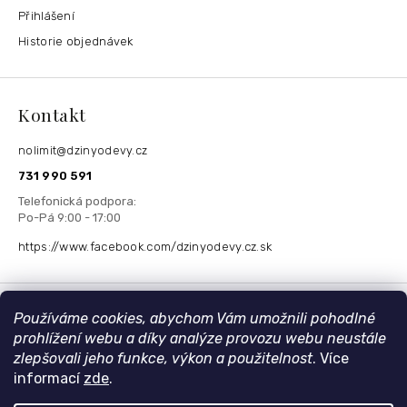
Přihlášení
Historie objednávek
Kontakt
nolimit
@
dzinyodevy.cz
731 990 591
https://www.facebook.com/dzinyodevy.cz.sk
Přijímáme online platby
Používáme cookies, abychom Vám umožnili pohodlné
prohlížení webu a díky analýze provozu webu neustále
zlepšovali jeho funkce, výkon a použitelnost
. Více
informací
zde
.