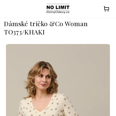
Přejít
na
obsah
Dámské tričko &Co Woman
TO373/KHAKI