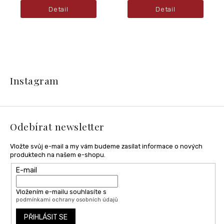
Detail
Detail
Z
á
Instagram
p
a
t
í
Odebírat newsletter
Vložte svůj e-mail a my vám budeme zasílat informace o nových
produktech na našem e-shopu.
E-mail
Vložením e-mailu souhlasíte s
podmínkami ochrany osobních údajů
PŘIHLÁSIT SE