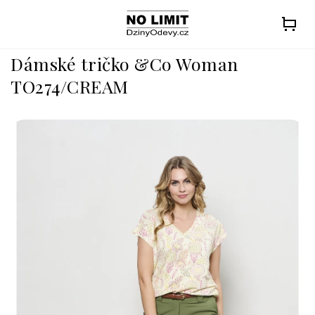
Přejít
na
obsah
Dámské tričko &Co Woman
TO274/CREAM