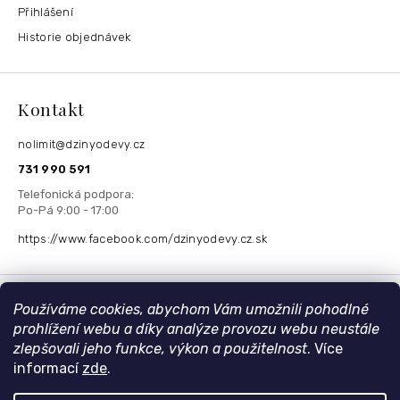
Přihlášení
Historie objednávek
Kontakt
nolimit
@
dzinyodevy.cz
731 990 591
https://www.facebook.com/dzinyodevy.cz.sk
Přijímáme online platby
Používáme cookies, abychom Vám umožnili pohodlné
prohlížení webu a díky analýze provozu webu neustále
zlepšovali jeho funkce, výkon a použitelnost
. Více
informací
zde
.