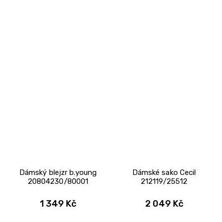
Dámský blejzr b.young
Dámské sako Cecil
20804230/80001
212119/25512
1 349 Kč
2 049 Kč