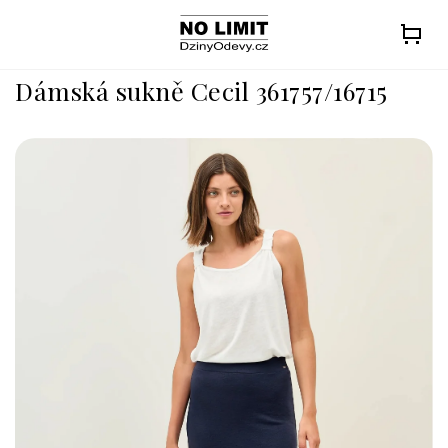
Přejít
na
obsah
Dámská sukně Cecil 361757/16715