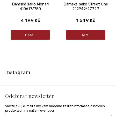
Dámské sako Monari
Dámské sako Street One
410617/750
212949/27727
4 199 Kč
1 549 Kč
Detail
Detail
Z
á
Instagram
p
a
t
í
Odebírat newsletter
Vložte svůj e-mail a my vám budeme zasílat informace o nových
produktech na našem e-shopu.