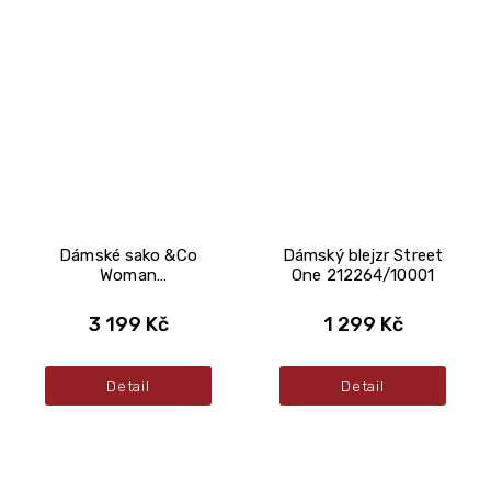
Dámské sako &Co
Dámský blejzr Street
Woman
One 212264/10001
BZ173/CHOCOLATE
3 199 Kč
1 299 Kč
Detail
Detail