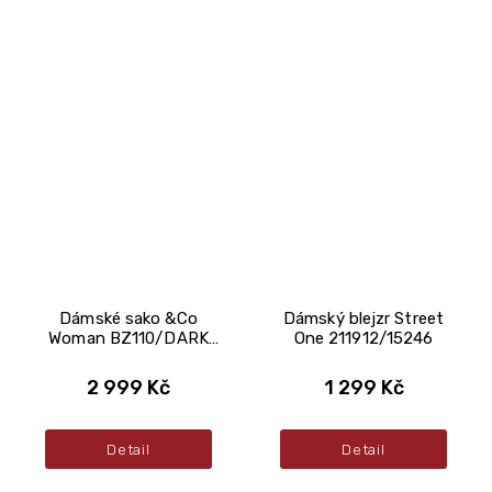
Dámské sako &Co
Dámský blejzr Street
Woman BZ110/DARK
One 211912/15246
SLATE
2 999 Kč
1 299 Kč
Detail
Detail