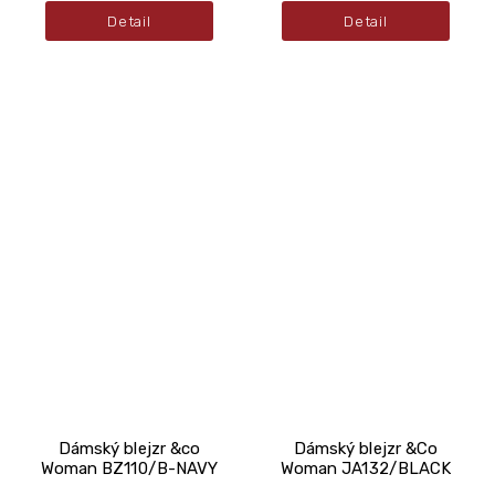
Detail
Detail
Dámský blejzr &co
Dámský blejzr &Co
Woman BZ110/B-NAVY
Woman JA132/BLACK