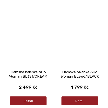
Dámská halenka &Co
Dámská halenka &Co
Woman BL381/CREAM
Woman BL366/BLACK
2 499 Kč
1 799 Kč
Detail
Detail