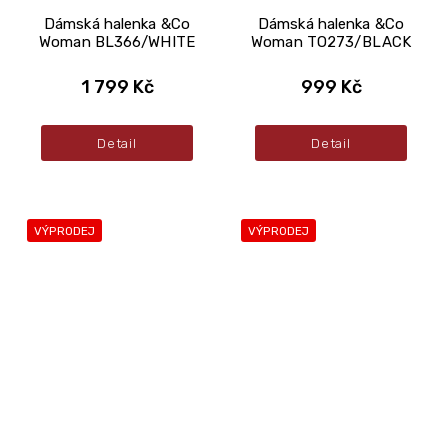
Dámská halenka &Co
Dámská halenka &Co
Woman BL366/WHITE
Woman TO273/BLACK
1 799 Kč
999 Kč
Detail
Detail
VÝPRODEJ
VÝPRODEJ