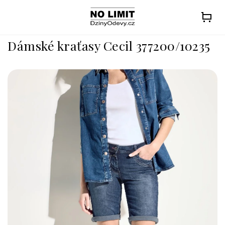
Přejít
na
obsah
Dámské kraťasy Cecil 377200/10235