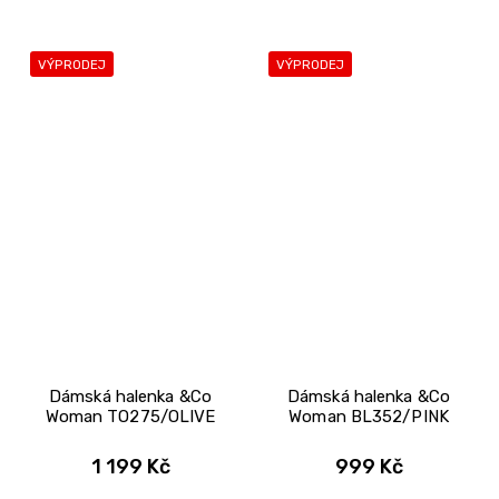
VÝPRODEJ
VÝPRODEJ
Dámská halenka &Co
Dámská halenka &Co
Woman TO275/OLIVE
Woman BL352/PINK
1 199 Kč
999 Kč