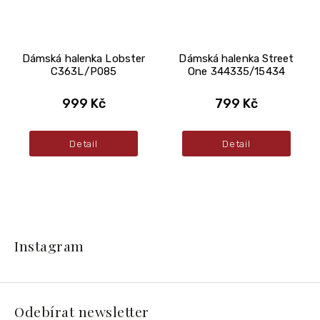
Dámská halenka Lobster
Dámská halenka Street
C363L/P085
One 344335/15434
999 Kč
799 Kč
Detail
Detail
Z
á
Instagram
p
a
t
í
Odebírat newsletter