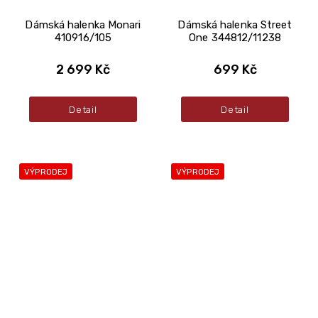
Dámská halenka Monari
Dámská halenka Street
410916/105
One 344812/11238
2 699 Kč
699 Kč
Detail
Detail
VÝPRODEJ
VÝPRODEJ