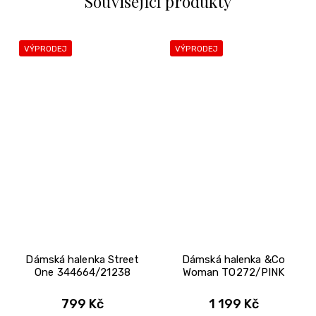
Související produkty
VÝPRODEJ
VÝPRODEJ
Dámská halenka Street
Dámská halenka &Co
One 344664/21238
Woman TO272/PINK
799 Kč
1 199 Kč