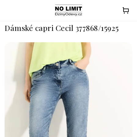
Přejít
na
obsah
Dámské capri Cecil 377868/15925