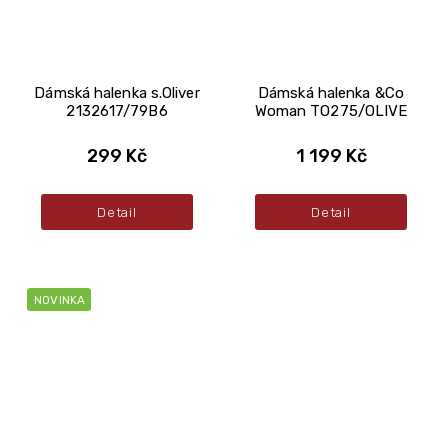
Dámská halenka s.Oliver
Dámská halenka &Co
2132617/79B6
Woman TO275/OLIVE
299 Kč
1 199 Kč
Detail
Detail
NOVINKA