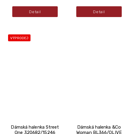
Detail
Detail
VÝPRODEJ
Dámská halenka Street
Dámská halenka &Co
One 320682/15246
Woman BL366/OLIVE