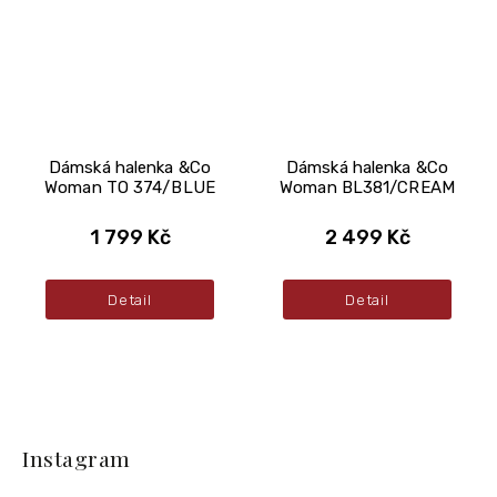
Dámská halenka &Co
Dámská halenka &Co
Woman TO 374/BLUE
Woman BL381/CREAM
1 799 Kč
2 499 Kč
Detail
Detail
Z
á
Instagram
p