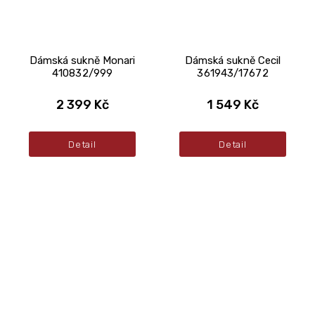
Dámská sukně Monari
Dámská sukně Cecil
410832/999
361943/17672
2 399 Kč
1 549 Kč
Detail
Detail