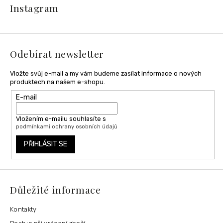
á
Instagram
p
a
t
í
Odebírat newsletter
Vložte svůj e-mail a my vám budeme zasílat informace o nových
produktech na našem e-shopu.
E-mail
Vložením e-mailu souhlasíte s
podmínkami ochrany osobních údajů
PŘIHLÁSIT SE
Důležité informace
Kontakty