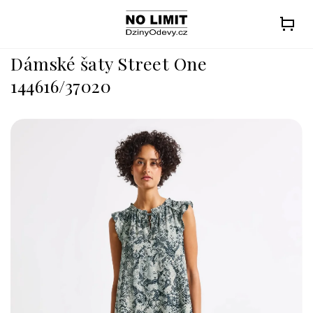
Přejít
na
obsah
Dámské šaty Street One
144616/37020