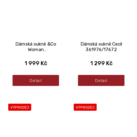
Dámská sukně &Co
Dámská sukně Cecil
Woman
361976/17672
SK174/CHOCOLATE
1 999 Kč
1 299 Kč
Detail
Detail
VÝPRODEJ
VÝPRODEJ