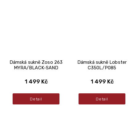
Dámská sukně Zoso 263
Dámská sukně Lobster
MYRA/BLACK-SAND
C350L/P085
1 499 Kč
1 499 Kč
Detail
Detail
Z