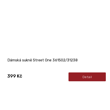
Dámská sukně Street One 361502/31238
399 Kč
Detail