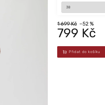
1 699 Kč
–52 %
799 Kč
Přidat do košíku