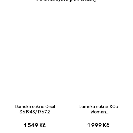
Dámská sukně Cecil
Dámská sukně &Co
361943/17672
Woman
SK174/CHOCOLATE
1 549 Kč
1 999 Kč