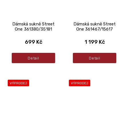
Dámská sukně Street
Dámská sukně Street
One 361380/35181
One 361467/15617
699 Kč
1 199 Kč
Detail
Detail
VÝPRODEJ
VÝPRODEJ