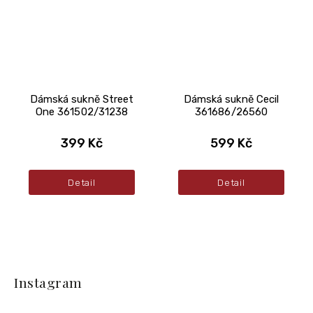
Dámská sukně Street
Dámská sukně Cecil
One 361502/31238
361686/26560
399 Kč
599 Kč
Detail
Detail
Z
á
Instagram
p
a