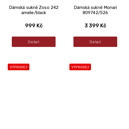
Dámská sukně Zoso 242
Dámská sukně Monari
amelie/black
809742/526
999 Kč
3 399 Kč
Detail
Detail
VÝPRODEJ
VÝPRODEJ