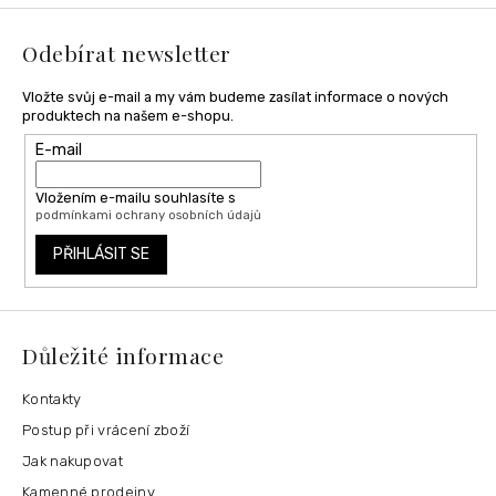
t
í
Odebírat newsletter
Vložte svůj e-mail a my vám budeme zasílat informace o nových
produktech na našem e-shopu.
E-mail
Vložením e-mailu souhlasíte s
podmínkami ochrany osobních údajů
PŘIHLÁSIT SE
Důležité informace
Kontakty
Postup při vrácení zboží
Jak nakupovat
Kamenné prodejny