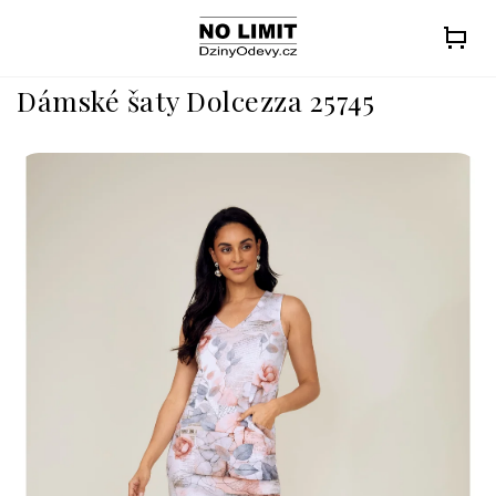
Přejít
na
obsah
Dámské šaty Dolcezza 25745