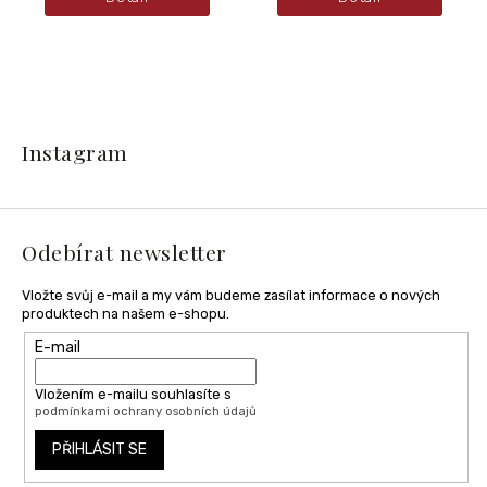
Z
á
Instagram
p
a
t
í
Odebírat newsletter
Vložte svůj e-mail a my vám budeme zasílat informace o nových
produktech na našem e-shopu.
E-mail
Vložením e-mailu souhlasíte s
podmínkami ochrany osobních údajů
PŘIHLÁSIT SE