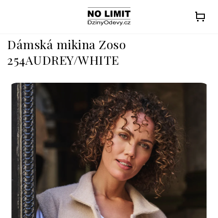
Přejít
na
obsah
Dámská mikina Zoso
254AUDREY/WHITE