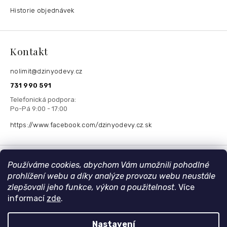
Historie objednávek
Kontakt
nolimit
@
dzinyodevy.cz
731 990 591
https://www.facebook.com/dzinyodevy.cz.sk
Přijímáme online platby
Používáme cookies, abychom Vám umožnili pohodlné
prohlížení webu a díky analýze provozu webu neustále
zlepšovali jeho funkce, výkon a použitelnost
. Více
informací
zde
.
Nastavení