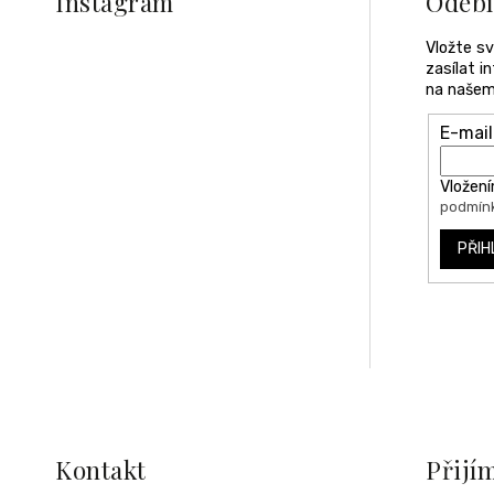
Instagram
Odebí
t
í
Vložte s
zasílat 
na našem
E-mail
Vložení
podmínk
PŘIH
Kontakt
Přijí