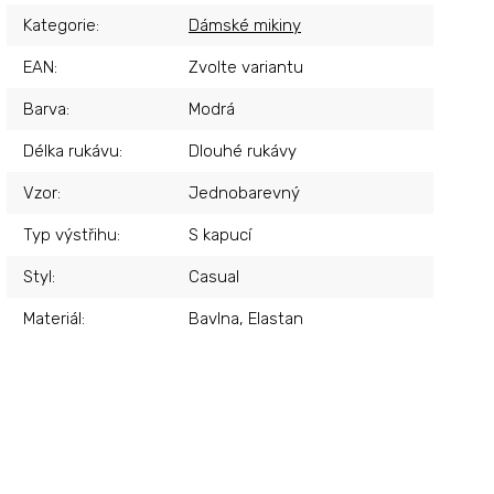
Kategorie
:
Dámské mikiny
EAN
:
Zvolte variantu
Barva
:
Modrá
Délka rukávu
:
Dlouhé rukávy
Vzor
:
Jednobarevný
Typ výstřihu
:
S kapucí
Styl
:
Casual
Materiál
:
Bavlna, Elastan