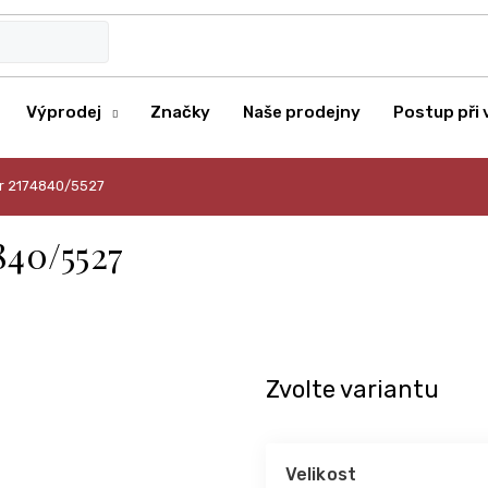
Výprodej
Značky
Naše prodejny
Postup při 
er 2174840/5527
840/5527
Zvolte variantu
Velikost