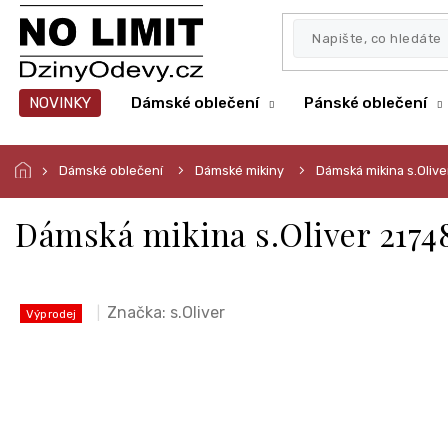
Přejít
na
obsah
NOVINKY
Dámské oblečení
Pánské oblečení
Dámské oblečení
Dámské mikiny
Dámská mikina s.Oliv
Dámská mikina s.Oliver 2174
Značka:
s.Oliver
Výprodej