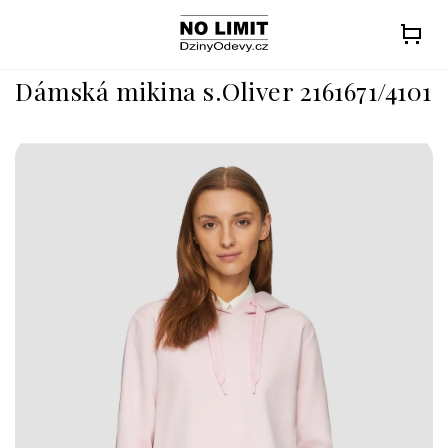
Přejít
na
obsah
Dámská mikina s.Oliver 2161671/4101