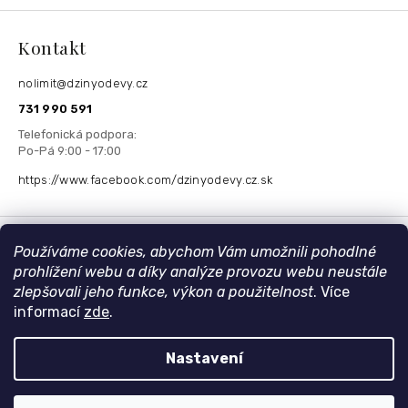
Kontakt
nolimit
@
dzinyodevy.cz
731 990 591
https://www.facebook.com/dzinyodevy.cz.sk
Přijímáme online platby
Používáme cookies, abychom Vám umožnili pohodlné
prohlížení webu a díky analýze provozu webu neustále
zlepšovali jeho funkce, výkon a použitelnost
. Více
informací
zde
.
Nastavení
Copyright 2026
DzinyOdevy.cz
. Všechna práva vyhrazena.