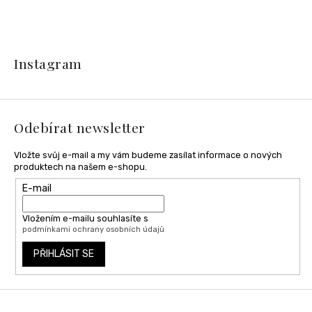
Z
á
Instagram
p
a
t
í
Odebírat newsletter
Vložte svůj e-mail a my vám budeme zasílat informace o nových
produktech na našem e-shopu.
E-mail
Vložením e-mailu souhlasíte s
podmínkami ochrany osobních údajů
PŘIHLÁSIT SE