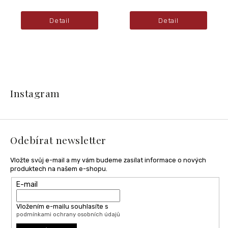
Detail
Detail
Z
á
Instagram
p
a
t
í
Odebírat newsletter
Vložte svůj e-mail a my vám budeme zasílat informace o nových
produktech na našem e-shopu.
E-mail
Vložením e-mailu souhlasíte s
podmínkami ochrany osobních údajů