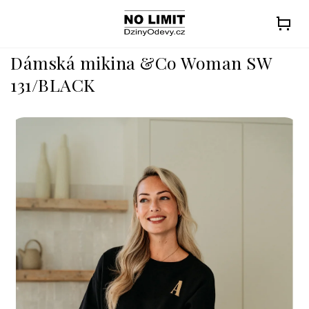
Přejít
na
obsah
Dámská mikina &Co Woman SW
131/BLACK