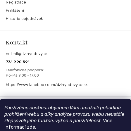
Registrace
Přihlášení
Historie objednávek
Kontakt
nolimit
@
dzinyodevy.cz
731 990 591
https://www.facebook.com/dzinyodevy.cz.sk
Přijímáme online platby
Používáme cookies, abychom Vám umožnili pohodlné
prohlížení webu a díky analýze provozu webu neustále
zlepšovali jeho funkce, výkon a použitelnost
. Více
informací
zde
.