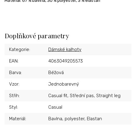
Materiál: 67 % bavlna, 30 % polyester, 3 % elastan
Doplňkové parametry
Kategorie
:
Dámské kalhoty
EAN
:
4063049205573
Barva
:
Béžová
Vzor
:
Jednobarevný
Střih
:
Casual fit, Střední pas, Straight leg
Styl
:
Casual
Materiál
:
Bavlna, polyester, Elastan