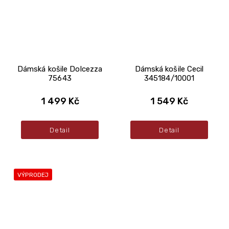
Dámská košile Dolcezza
Dámská košile Cecil
75643
345184/10001
1 499 Kč
1 549 Kč
Detail
Detail
VÝPRODEJ