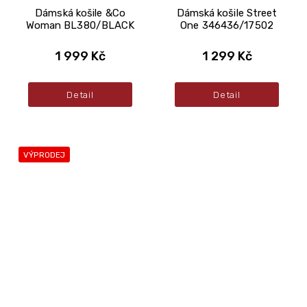
Dámská košile &Co
Dámská košile Street
Woman BL380/BLACK
One 346436/17502
1 999 Kč
1 299 Kč
Detail
Detail
VÝPRODEJ