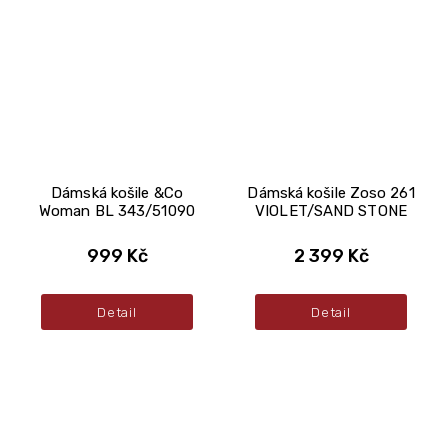
Dámská košile &Co
Dámská košile Zoso 261
Woman BL 343/51090
VIOLET/SAND STONE
999 Kč
2 399 Kč
Detail
Detail
Z
á