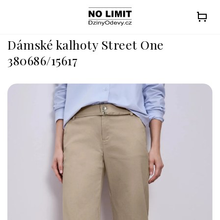
Přejít
na
obsah
Dámské kalhoty Street One
380686/15617