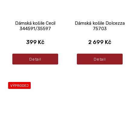
Dámská košile Cecil
Dámská košile Dolcezza
344591/35597
75703
399 Kč
2 699 Kč
Detail
Detail
VÝPRODEJ