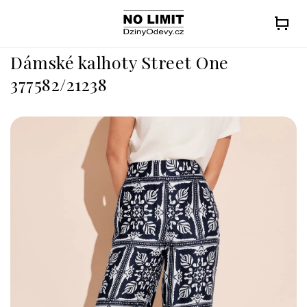
Přejít
na
obsah
Dámské kalhoty Street One
377582/21238