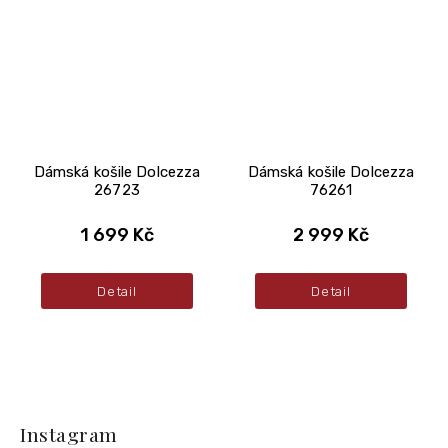
Dámská košile Dolcezza
Dámská košile Dolcezza
26723
76261
1 699 Kč
2 999 Kč
Detail
Detail
Z
á
Instagram
p