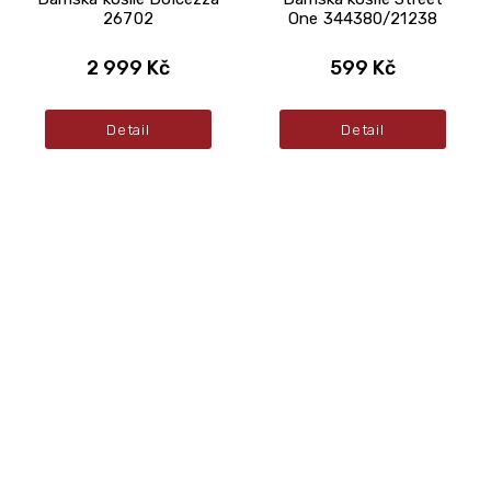
26702
One 344380/21238
2 999 Kč
599 Kč
Detail
Detail