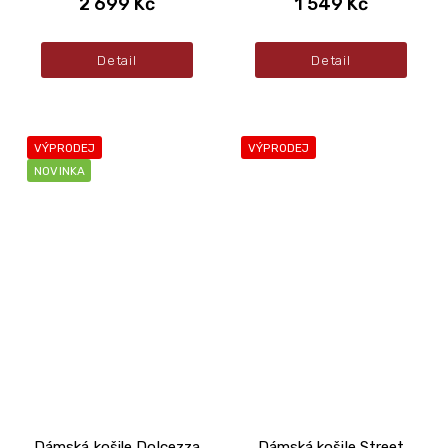
2 699 Kč
1 549 Kč
Detail
Detail
VÝPRODEJ
VÝPRODEJ
NOVINKA
Dámská košile Dolcezza
Dámská košile Street