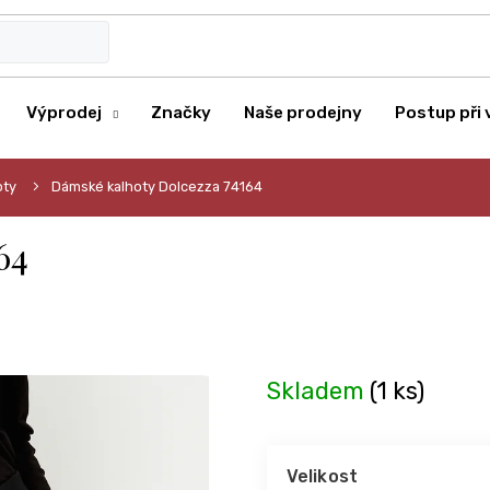
Výprodej
Značky
Naše prodejny
Postup při 
oty
Dámské kalhoty Dolcezza 74164
64
Skladem
(1 ks)
Velikost