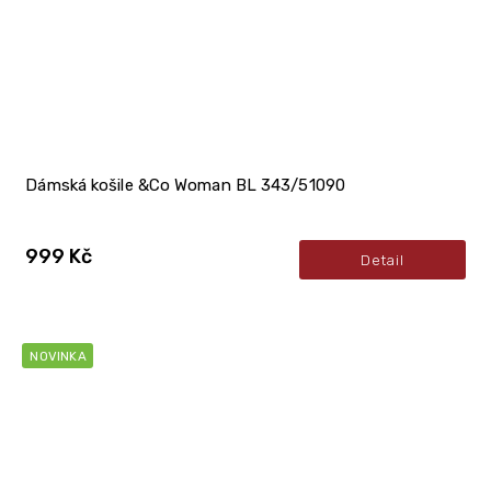
Dámská košile &Co Woman BL 343/51090
999 Kč
Detail
NOVINKA