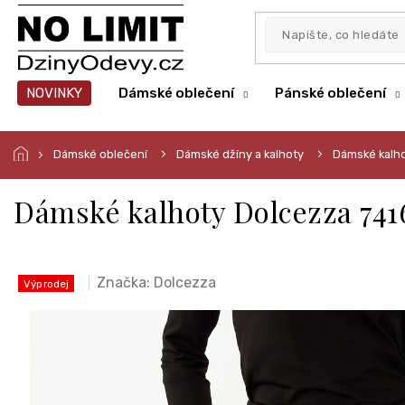
Přejít
na
obsah
NOVINKY
Dámské oblečení
Pánské oblečení
Dámské oblečení
Dámské džíny a kalhoty
Dámské kalh
Dámské kalhoty Dolcezza 741
Značka:
Dolcezza
Výprodej