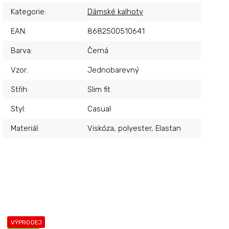
Kategorie
:
Dámské kalhoty
EAN
:
8682500510641
Barva
:
Černá
Vzor
:
Jednobarevný
Střih
:
Slim fit
Styl
:
Casual
Materiál
:
Viskóza, polyester, Elastan
VÝPRODEJ