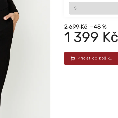
2 699 Kč
–48 %
1 399 K
Přidat do košíku