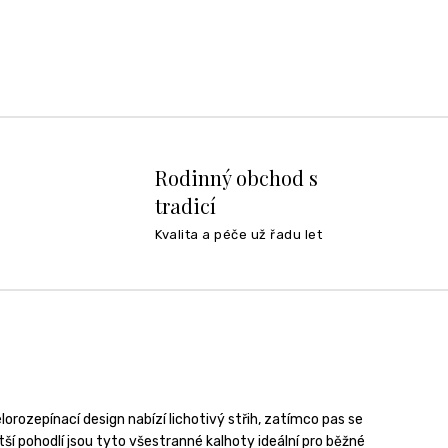
Rodinný obchod s
tradicí
Kvalita a péče už řadu let
orozepínací design nabízí lichotivý střih, zatímco pas se
í pohodlí jsou tyto všestranné kalhoty ideální pro běžné