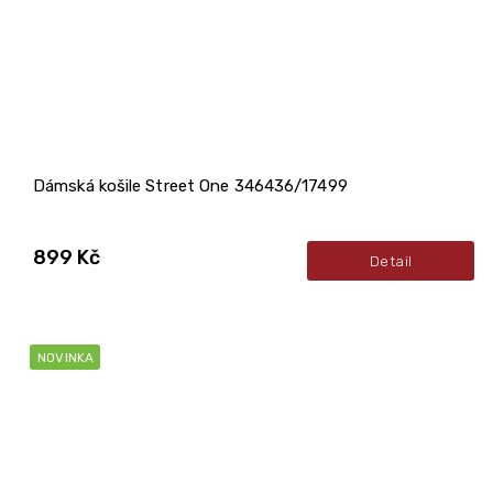
Dámská košile Street One 346436/17499
899 Kč
Detail
NOVINKA