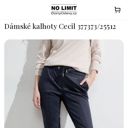
Přejít
na
obsah
Dámské kalhoty Cecil 377373/25512