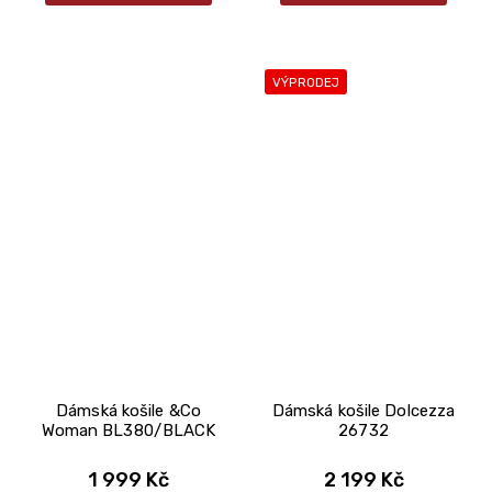
VÝPRODEJ
Dámská košile &Co
Dámská košile Dolcezza
Woman BL380/BLACK
26732
1 999 Kč
2 199 Kč