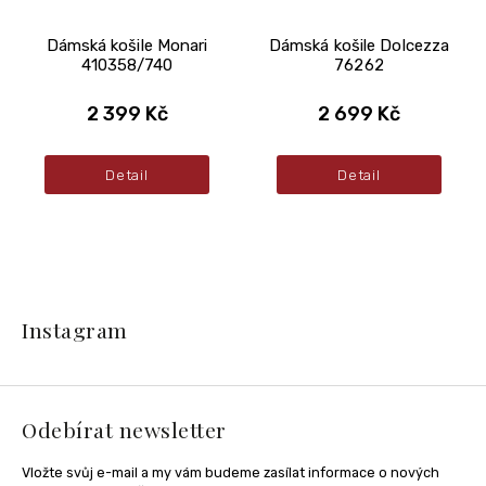
Dámská košile Monari
Dámská košile Dolcezza
410358/740
76262
2 399 Kč
2 699 Kč
Detail
Detail
Z
á
Instagram
p
a
t
í
Odebírat newsletter
Vložte svůj e-mail a my vám budeme zasílat informace o nových