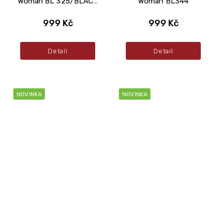
Woman BL 325/BLACK
Woman BL344
MULTI
999 Kč
999 Kč
Detail
Detail
NOVINKA
NOVINKA