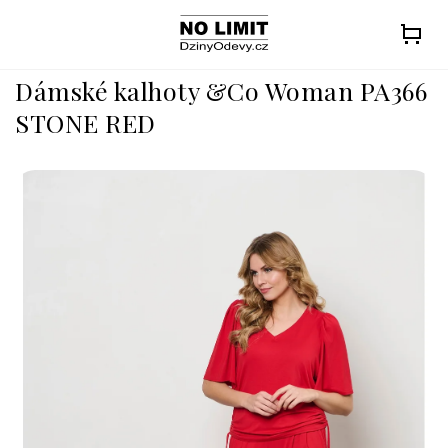
Přejít
na
obsah
Dámské kalhoty &Co Woman PA366
STONE RED