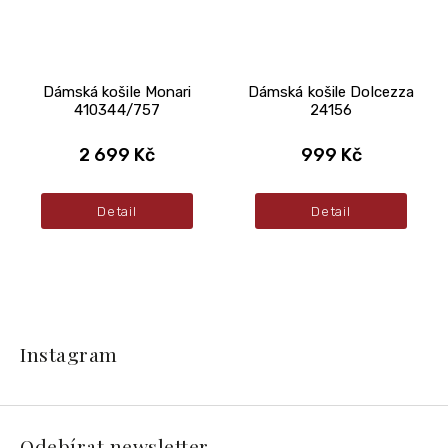
Dámská košile Monari
Dámská košile Dolcezza
410344/757
24156
2 699 Kč
999 Kč
Detail
Detail
Z
á
Instagram
p
a
t
í
Odebírat newsletter