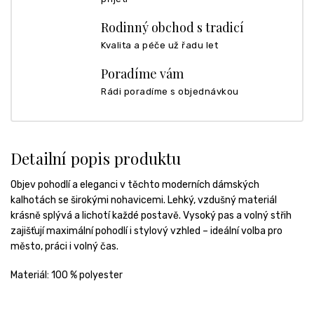
Rodinný obchod s tradicí
Kvalita a péče už řadu let
Poradíme vám
Rádi poradíme s objednávkou
Detailní popis produktu
Objev
pohodlí
a
eleganci
v
těchto
moderních
dámských
kalhotách
se
širokými
nohavicemi.
Lehký,
vzdušný
materiál
krásně
splývá
a
lichotí
každé
postavě.
Vysoký
pas
a
volný
střih
zajišťují
maximální
pohodlí
i
stylový
vzhled –
ideální
volba
pro
město,
práci
i
volný
čas.
Materiál: 100 % polyester