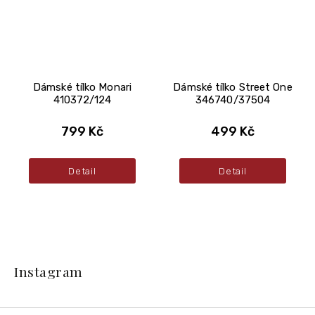
Dámské tílko Monari
Dámské tílko Street One
410372/124
346740/37504
799 Kč
499 Kč
Detail
Detail
Z
á
Instagram
p
a
t