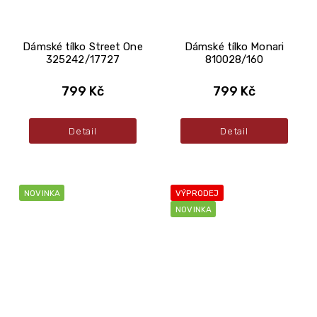
Dámské tílko Street One
Dámské tílko Monari
325242/17727
810028/160
799 Kč
799 Kč
Detail
Detail
NOVINKA
VÝPRODEJ
NOVINKA