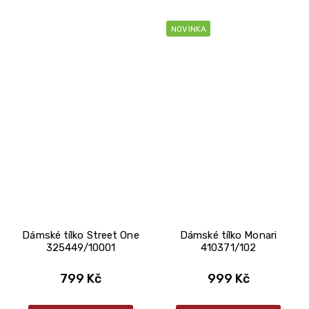
NOVINKA
Dámské tílko Street One
Dámské tílko Monari
325449/10001
410371/102
799 Kč
999 Kč