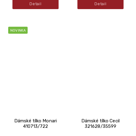
Detail
Detail
NOVINKA
Dámské tílko Monari
Dámské tílko Cecil
410713/722
321628/35599