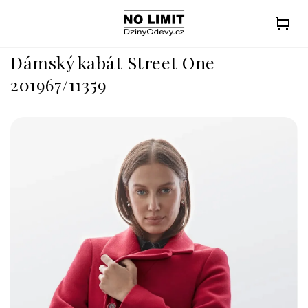
Přejít
na
obsah
Dámský kabát Street One
201967/11359