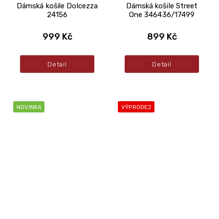
Dámská košile Dolcezza
Dámská košile Street
24156
One 346436/17499
999 Kč
899 Kč
Detail
Detail
NOVINKA
VÝPRODEJ