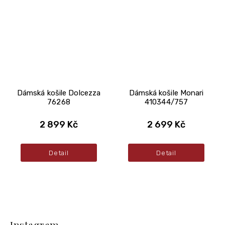
Dámská košile Dolcezza
Dámská košile Monari
76268
410344/757
2 899 Kč
2 699 Kč
Detail
Detail
Z
á
Instagram