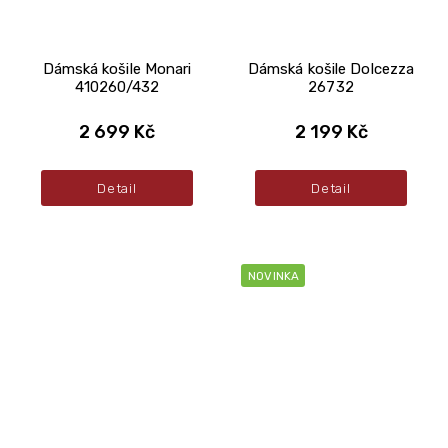
Dámská košile Monari
Dámská košile Dolcezza
410260/432
26732
2 699 Kč
2 199 Kč
Detail
Detail
NOVINKA