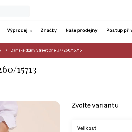
Výprodej
Značky
Naše prodejny
Postup při 
y
Dámské džíny Street One 377260/15713
260/15713
Zvolte variantu
Velikost