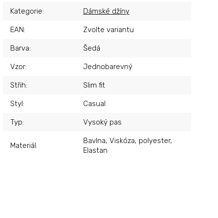
Kategorie
:
Dámské džíny
EAN
:
Zvolte variantu
Barva
:
Šedá
Vzor
:
Jednobarevný
Střih
:
Slim fit
Styl
:
Casual
Typ
:
Vysoký pas
Bavlna, Viskóza, polyester,
Materiál
:
Elastan