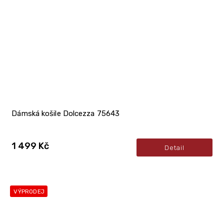
Dámská košile Dolcezza 75643
1 499 Kč
Detail
VÝPRODEJ