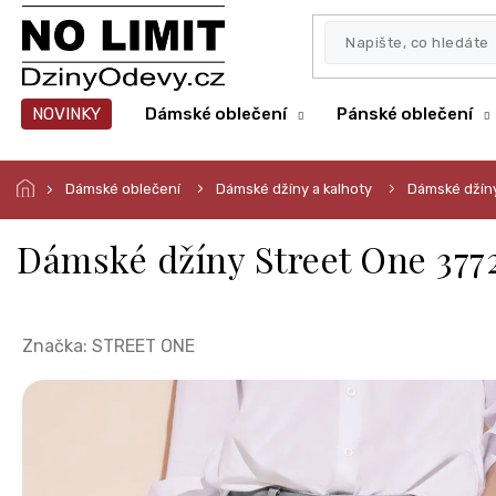
Přejít
na
obsah
NOVINKY
Dámské oblečení
Pánské oblečení
Dámské oblečení
Dámské džíny a kalhoty
Dámské džín
Dámské džíny Street One 377
Značka:
STREET ONE