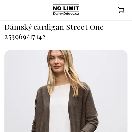
Přejít
na
obsah
Dámský cardigan Street One
253969/17142