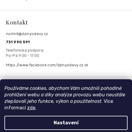
Kontakt
nolimit
@
dzinyodevy.cz
731 990 591
https://www.facebook.com/dzinyodevy.cz.sk
Přijímáme online platby
Používáme cookies, abychom Vám umožnili pohodlné
prohlížení webu a díky analýze provozu webu neustále
zlepšovali jeho funkce, výkon a použitelnost
. Více
informací
zde
.
Nastavení