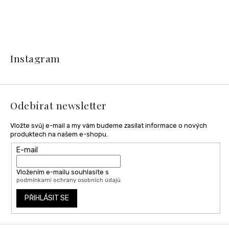
Z
á
Instagram
p
a
t
í
Odebírat newsletter
Vložte svůj e-mail a my vám budeme zasílat informace o nových
produktech na našem e-shopu.
E-mail
Vložením e-mailu souhlasíte s
podmínkami ochrany osobních údajů
PŘIHLÁSIT SE